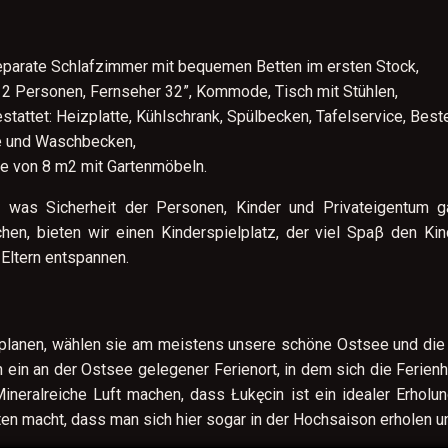
eparate Schlafzimmer mit bequemen Betten im ersten Stock,
 2 Personen, Fernseher 32”, Kommode, Tisch mit Stühlen,
estattet: Heizplatte, Kühlschrank, Spülbecken, Tafelservice, Bes
he und Waschbecken,
he von 8 m2 mit Gartenmöbeln.
 was Sicherheit der Personen, Kinder und Privateigentum ga
en, bieten wir einen Kinderspielplatz, der viel Spaβ den Ki
 Eltern entspannen.
planen, wählen sie am meistens unsere schöne Ostsee und die 
h ein an der Ostsee gelegener Ferienort, in dem sich die Ferien
neralreiche Luft machen, dass Łukęcin ist ein idealer Erholun
ten macht, dass man sich hier sogar in der Hochsaison erholen 