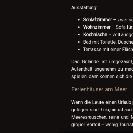
Ausstattung:
Schlafzimmer
– zwei s
Wohnzimmer
– Sofa für
Kochnische
– voll ausg
Bad mit Toilette, Dusc
Terrasse mit einer Fläc
Das Gelände ist umgezaunt,
Aufenthalt angenehm zu mach
spielen, dann können sich die
Ferienhäuser am Meer
Wenn die Leute einen Urlaub 
gelegen sind. Łukęcin ist auc
Meeresrauschen, reine und Mi
groβer Vorteil – wenig Touris